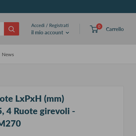
Accedi / Registrati
0
Carrello
il mio account
News
uote LxPxH (mm)
 4 Ruote girevoli -
M270