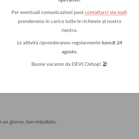
Per eventuali comunicazioni puoi
contattarci via mail
:
prenderemo in carico tutte le richieste al nostro
rientro.
Le attività riprenderanno regolarmente
lunedì 24
agosto
.
Buone vacanze da DEVCOshop! 🏖️
n un giorno, ben imballato.