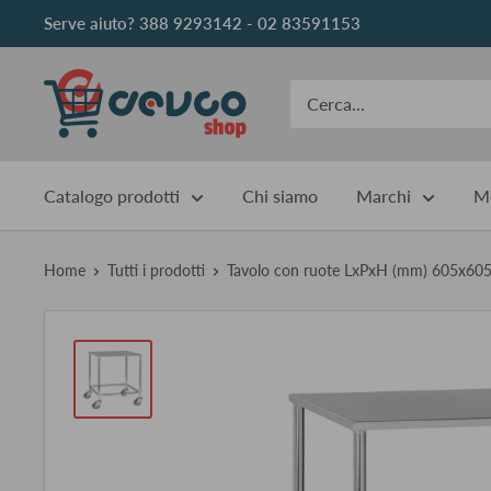
Vai
Serve aiuto? 388 9293142 - 02 83591153
al
contenuto
DEVCOshop
Catalogo prodotti
Chi siamo
Marchi
Me
Home
Tutti i prodotti
Tavolo con ruote LxPxH (mm) 605x605x