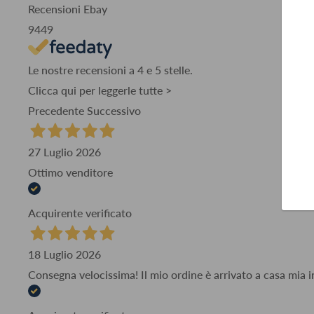
Recensioni Ebay
9449
Le nostre recensioni a 4 e 5 stelle.
Clicca qui per leggerle tutte >
Precedente
Successivo
27 Luglio 2026
Ottimo venditore
Acquirente verificato
18 Luglio 2026
Consegna velocissima! Il mio ordine è arrivato a casa mia i