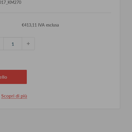
017_KM270
ezzo
€413,11 IVA esclusa
ontato
ello
.
Scopri di più