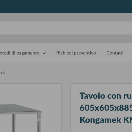
todi di pagamento
Richiedi preventivo
Contatti
8...
Tavolo con r
605x605x885,
Kongamek K