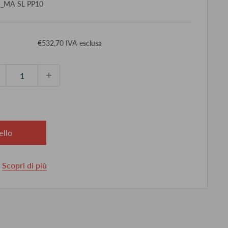
1_MA SL PP10
ezzo
€532,70 IVA esclusa
ontato
ello
.
Scopri di più