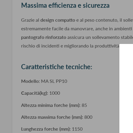
Massima efficienza e sicurezza
Grazie al
design compatto
e al peso contenuto, il sol
estremamente facile da manovrare, anche in ambienti co
pantografo rinforzato
assicura un sollevamento stabile
rischio di incidenti e migliorando la produttività.
Caratteristiche tecniche:
Modello:
MA SL PP10
Capacità(kg):
1000
Altezza minima forche (mm):
85
Altezza massima forche (mm):
800
Lunghezza forche (mm):
1150