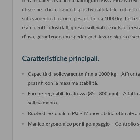
Il
transpallet idraulico
a pantografo ENG PRO MA SL
ideale per chi cerca un dispositivo affidabile, robusto e
sollevamento di carichi pesanti fino a
1000 kg
. Perfet
e ambienti industriali, questo sollevatore unisce
prest
d’uso
, garantendo un’esperienza di lavoro sicura e senz
Caratteristiche principali:
Capacità di sollevamento fino a 1000 kg
– Affronta 
pesanti con la massima stabilità.
Forche regolabili in altezza (85 - 800 mm)
– Adatto a
sollevamento.
Ruote direzionali in PU
– Manovrabilità ottimale anc
Manico ergonomico per il pompaggio
– Controllo s