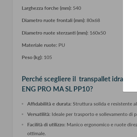
Larghezza forche (mm):
540
Diametro ruote frontali (mm):
80x68
Diametro ruote sterzanti (mm):
160x50
Materiale ruote:
PU
Peso (kg):
105
Perché scegliere il transpallet idrauli
ENG PRO MA SL PP10?
Affidabilità e durata
: Struttura solida e resistente al
Versatilità
: Ideale per trasporto e sollevamento di pa
Facilità di utilizzo
: Manico ergonomico e ruote direz
ottimale.