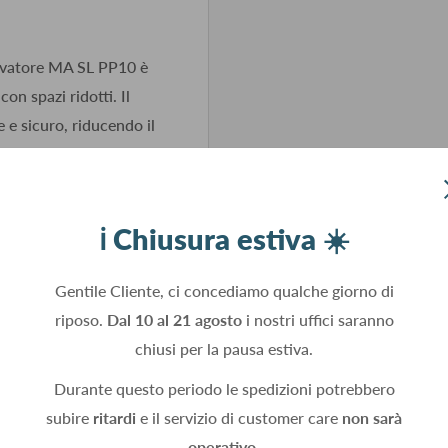
levatore MA SL PP10 è
n spazi ridotti. Il
 e sicuro, riducendo il
ℹ️ Chiusura estiva ☀️
Gentile Cliente, ci concediamo qualche giorno di
riposo.
Dal 10 al 21 agosto
i nostri uffici saranno
chiusi per la pausa estiva.
Durante questo periodo le spedizioni potrebbero
subire
ritardi
e il servizio di customer care
non sarà
operativo.