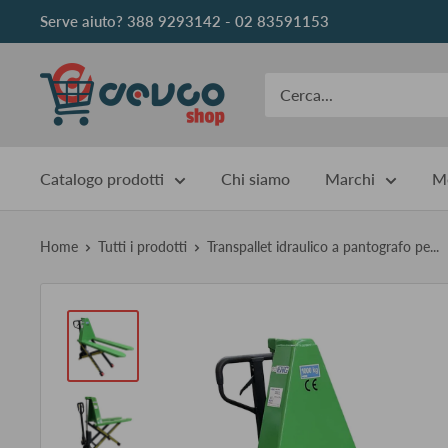
Vai
Serve aiuto? 388 9293142 - 02 83591153
al
contenuto
DEVCOshop
Catalogo prodotti
Chi siamo
Marchi
Me
Home
Tutti i prodotti
Transpallet idraulico a pantografo pe...