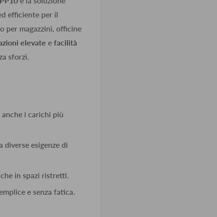
 PP10
è la soluzione
d efficiente per il
to per magazzini, officine
azioni elevate
e
facilità
a sforzi.
anche i carichi più
 diverse esigenze di
he in spazi ristretti.
emplice e senza fatica.