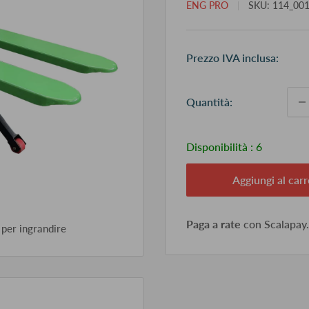
ENG PRO
SKU:
114_00
Pr
Prezzo IVA inclusa:
sc
Quantità:
Disponibilità :
6
Aggiungi al carr
Paga a rate
con Scalapay
 per ingrandire