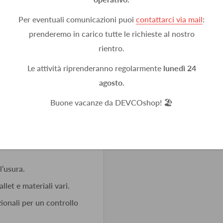
Per eventuali comunicazioni puoi
contattarci via mail
:
prenderemo in carico tutte le richieste al nostro
rientro.
Le attività riprenderanno regolarmente
lunedì 24
agosto
.
Buone vacanze da DEVCOshop! 🏖️
co a pantografo
l’usura.
llet e materiali vari.
ionali per un controllo