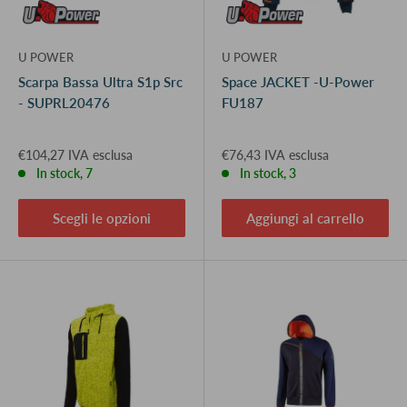
U POWER
U POWER
Scarpa Bassa Ultra S1p Src
Space JACKET -U-Power
- SUPRL20476
FU187
€104,27 IVA esclusa
€76,43 IVA esclusa
In stock, 7
In stock, 3
Scegli le opzioni
Aggiungi al carrello