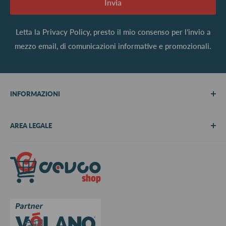
Invia
Letta la
Privacy Policy
, presto il mio consenso per l’invio a
mezzo email, di comunicazioni informative e promozionali.
INFORMAZIONI
Chi siamo
AREA LEGALE
Metodi di pagamento
Spedizioni
Termini e Condizioni
Richiedi preventivo
Informativa su resi e rimborsi
Contattaci
Privacy Policy
Cookie Policy
Aggiorna le preferenze sui cookie