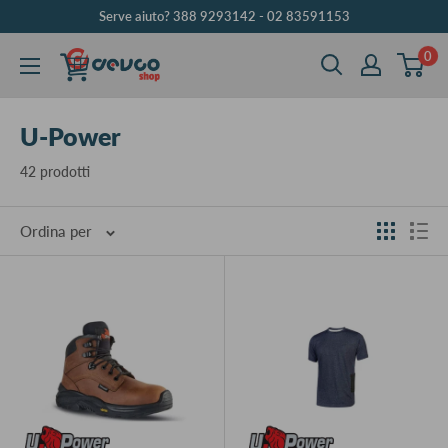
Vai
Serve aiuto? 388 9293142 - 02 83591153
al
0
DEVCOshop
contenuto
U-Power
42 prodotti
Ordina per