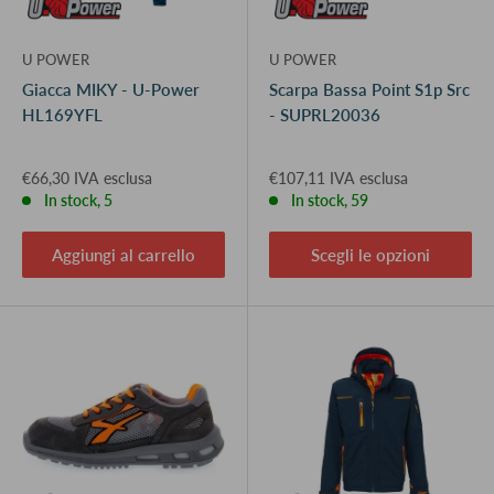
U POWER
U POWER
Giacca MIKY - U-Power
Scarpa Bassa Point S1p Src
HL169YFL
- SUPRL20036
€66,30 IVA esclusa
€107,11 IVA esclusa
In stock, 5
In stock, 59
Aggiungi al carrello
Scegli le opzioni