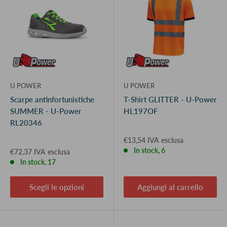
U POWER
U POWER
Scarpe antinfortunistiche
T-Shirt GLITTER - U-Power
SUMMER - U-Power
HL197OF
RL20346
€13,54 IVA esclusa
In stock, 6
€72,37 IVA esclusa
In stock, 17
Scegli le opzioni
Aggiungi al carrello