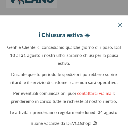
Devco srl Via Marzabotto, 59 - 20037 Paderno Dugnano (MI) - Italy
ℹ️ Chiusura estiva ☀️
C.Fisc. P.IVA 09934830960
Gentile Cliente, ci concediamo qualche giorno di riposo.
Dal
10 al 21 agosto
i nostri uffici saranno chiusi per la pausa
Seguici
estiva.
Durante questo periodo le spedizioni potrebbero subire
ritardi
e il servizio di customer care
non sarà operativo.
Accettiamo
Per eventuali comunicazioni puoi
contattarci via mail
:
prenderemo in carico tutte le richieste al nostro rientro.
Le attività riprenderanno regolarmente
lunedì 24 agosto
.
© 2026 DEVCOshop
Metodi di pagamento attivi
Buone vacanze da DEVCOshop! 🏖️