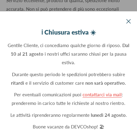
Servizio eccellente, prodotti di qualità, spedizione molto
accurata. Non si può pretendere di più sono eccezionali
Acquirente verificato
ℹ️ Chiusura estiva ☀️
03 Luglio 2026
Gentile Cliente, ci concediamo qualche giorno di riposo.
Dal
venditore puntuale e correttisssimo come pochi ce ne sono
10 al 21 agosto
i nostri uffici saranno chiusi per la pausa
estiva.
Acquirente verificato
Durante questo periodo le spedizioni potrebbero subire
ritardi
e il servizio di customer care
non sarà operativo.
02 Luglio 2026
Per eventuali comunicazioni puoi
contattarci via mail
:
Ottima azienda, prodotto di grande qualità e servizio clienti
prenderemo in carico tutte le richieste al nostro rientro.
impeccabile (Ti rispondono subito e ti danno info precise e
rispondenti al vero)
Le attività riprenderanno regolarmente
lunedì 24 agosto
.
Buone vacanze da DEVCOshop! 🏖️
Acquirente verificato