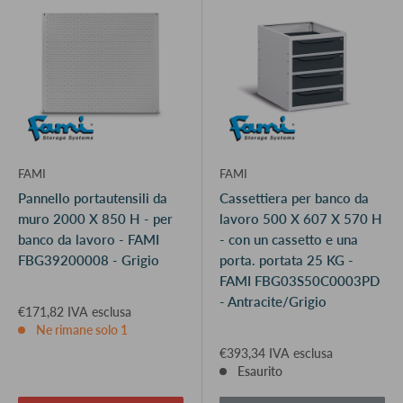
FAMI
FAMI
Pannello portautensili da
Cassettiera per banco da
muro 2000 X 850 H - per
lavoro 500 X 607 X 570 H
banco da lavoro - FAMI
- con un cassetto e una
FBG39200008 - Grigio
porta. portata 25 KG -
FAMI FBG03S50C0003PD
- Antracite/Grigio
€171,82 IVA esclusa
Ne rimane solo 1
€393,34 IVA esclusa
Esaurito