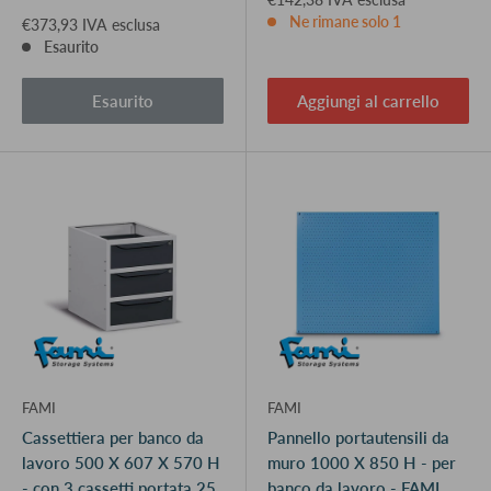
Ne rimane solo 1
€373,93 IVA esclusa
Esaurito
Esaurito
Aggiungi al carrello
FAMI
FAMI
Cassettiera per banco da
Pannello portautensili da
lavoro 500 X 607 X 570 H
muro 1000 X 850 H - per
- con 3 cassetti portata 25
banco da lavoro - FAMI