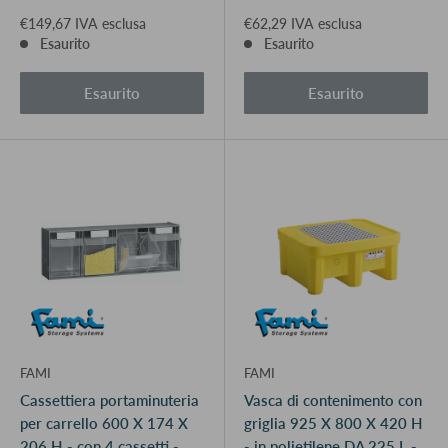
€149,67 IVA esclusa
€62,29 IVA esclusa
Esaurito
Esaurito
Esaurito
Esaurito
FAMI
FAMI
Cassettiera portaminuteria
Vasca di contenimento con
per carrello 600 X 174 X
griglia 925 X 800 X 420 H
206 H - con 4 cassetti -
- in polietilene DA 225 L -