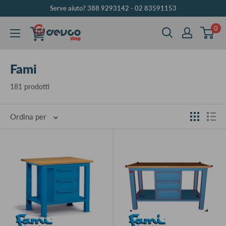
Vai
Serve aiuto? 388 9293142 - 02 83591153
al
0
DEVCOshop
contenuto
Fami
181 prodotti
Ordina per