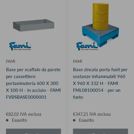
FAMI
FAMI
Base per scaffale da parete
Base zincata porta fusti per
per cassettiere
sostanze infiammabili 960
portaminuteria 600 X 300
X 960 X 332 H - FAMI
X 100 H - in acciaio - FAMI
FML08100054 - per un
FVBSBASE0000001
fusto
€82,02 IVA esclusa
€347,21 IVA esclusa
Esaurito
Esaurito