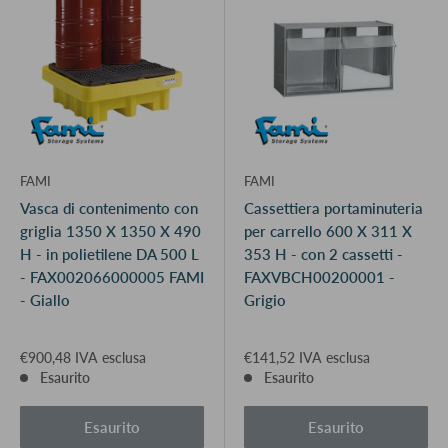
FAMI
FAMI
Vasca di contenimento con
Cassettiera portaminuteria
griglia 1350 X 1350 X 490
per carrello 600 X 311 X
H - in polietilene DA 500 L
353 H - con 2 cassetti -
- FAX002066000005 FAMI
FAXVBCH00200001 -
- Giallo
Grigio
€900,48 IVA esclusa
€141,52 IVA esclusa
Esaurito
Esaurito
Esaurito
Esaurito