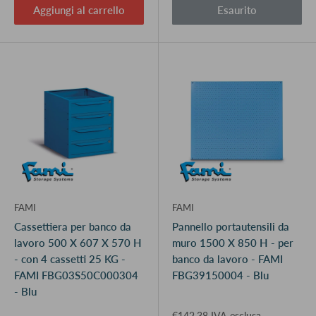
Aggiungi al carrello
Esaurito
FAMI
FAMI
Cassettiera per banco da
Pannello portautensili da
lavoro 500 X 607 X 570 H
muro 1500 X 850 H - per
- con 4 cassetti 25 KG -
banco da lavoro - FAMI
FAMI FBG03S50C000304
FBG39150004 - Blu
- Blu
€142,38 IVA esclusa