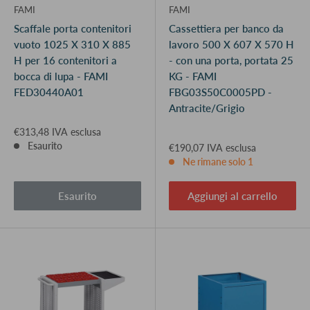
FAMI
FAMI
Scaffale porta contenitori
Cassettiera per banco da
vuoto 1025 X 310 X 885
lavoro 500 X 607 X 570 H
H per 16 contenitori a
- con una porta, portata 25
bocca di lupa - FAMI
KG - FAMI
FED30440A01
FBG03S50C0005PD -
Antracite/Grigio
€313,48 IVA esclusa
Esaurito
€190,07 IVA esclusa
Ne rimane solo 1
Esaurito
Aggiungi al carrello