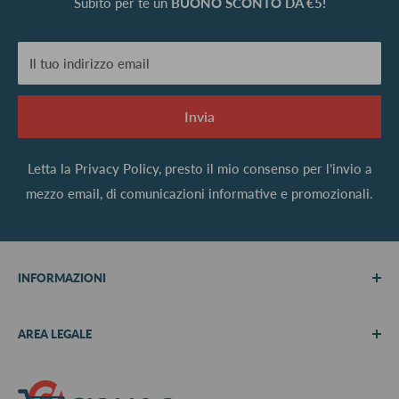
Subito per te un
BUONO SCONTO DA €5!
Il tuo indirizzo email
Invia
Letta la
Privacy Policy
, presto il mio consenso per l’invio a
mezzo email, di comunicazioni informative e promozionali.
INFORMAZIONI
Chi siamo
AREA LEGALE
Metodi di pagamento
Spedizioni
Termini e Condizioni
Richiedi preventivo
Informativa su resi e rimborsi