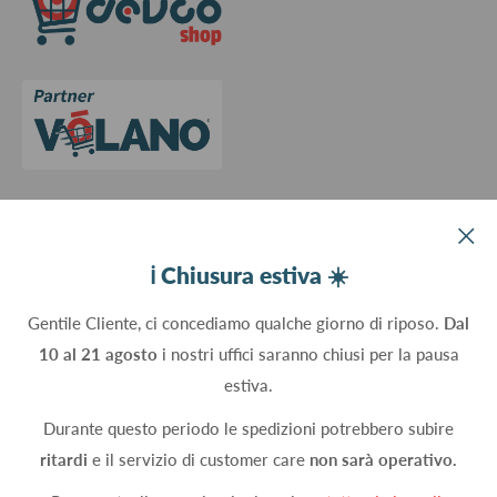
Contattaci
Privacy Policy
Cookie Policy
Aggiorna le preferenze sui cookie
Devco srl Via Marzabotto, 59 - 20037 Paderno Dugnano (MI) - Italy
ℹ️ Chiusura estiva ☀️
C.Fisc. P.IVA 09934830960
Gentile Cliente, ci concediamo qualche giorno di riposo.
Dal
10 al 21 agosto
i nostri uffici saranno chiusi per la pausa
Seguici
estiva.
Durante questo periodo le spedizioni potrebbero subire
ritardi
e il servizio di customer care
non sarà operativo.
Accettiamo