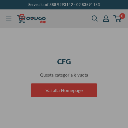
Vai
Serve aiuto? 388 9293142 - 02 83591153
al
0
DEVCOshop
contenuto
CFG
Questa categoria è vuota
Vai alla Homepage