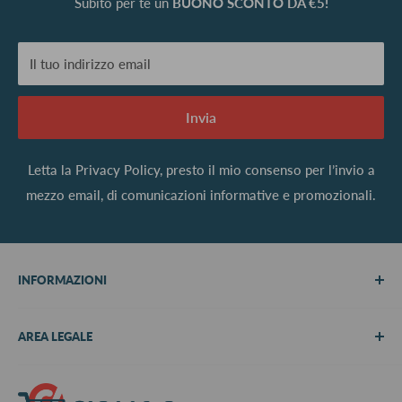
Subito per te un
BUONO SCONTO DA €5!
Il tuo indirizzo email
Invia
Letta la
Privacy Policy
, presto il mio consenso per l’invio a
mezzo email, di comunicazioni informative e promozionali.
INFORMAZIONI
Chi siamo
AREA LEGALE
Metodi di pagamento
Spedizioni
Termini e Condizioni
Richiedi preventivo
Informativa su resi e rimborsi