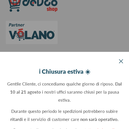
Contattaci
Privacy Policy
Cookie Policy
Aggiorna le preferenze sui cookie
Devco srl Via Marzabotto, 59 - 20037 Paderno Dugnano (MI) - Italy
ℹ️ Chiusura estiva ☀️
C.Fisc. P.IVA 09934830960
Gentile Cliente, ci concediamo qualche giorno di riposo.
Dal
10 al 21 agosto
i nostri uffici saranno chiusi per la pausa
Seguici
estiva.
Durante questo periodo le spedizioni potrebbero subire
ritardi
e il servizio di customer care
non sarà operativo.
Accettiamo