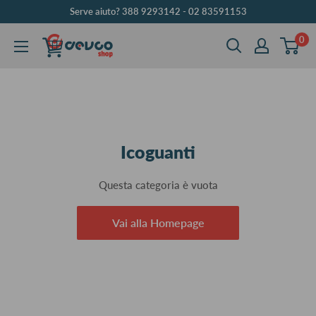
Vai
Serve aiuto? 388 9293142 - 02 83591153
al
0
DEVCOshop
contenuto
Icoguanti
Questa categoria è vuota
Vai alla Homepage