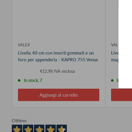
VALEX
VALEX
Livella 40 cm con inserti gommati e un
Livella 23 
foro per appenderla - KAPRO 755 Venus
magnetica
€12,98 IVA esclusa
€
In stock, 7
In stock
Aggiungi al carrello
Ottimo