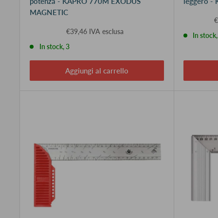
potenza - KAPRO 770M EXODUS
leggero 
MAGNETIC
€
€39,46 IVA esclusa
In stock,
In stock, 3
Aggiungi al carrello