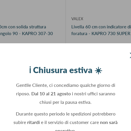
VALEX
cm con solida struttura
Livella 60 cm con indicatore d
, angolo 90 - KAPRO 307-30
foratura - KAPRO 730 SUPER
€10,47 IVA esclusa
€29,75 IVA esclusa
 5
Ne rimangono ancora 2
ℹ️ Chiusura estiva ☀️
Aggiungi al carrello
Aggiungi al carrello
Gentile Cliente, ci concediamo qualche giorno di
riposo.
Dal 10 al 21 agosto
i nostri uffici saranno
chiusi per la pausa estiva.
Durante questo periodo le spedizioni potrebbero
subire
ritardi
e il servizio di customer care
non sarà
operativo.