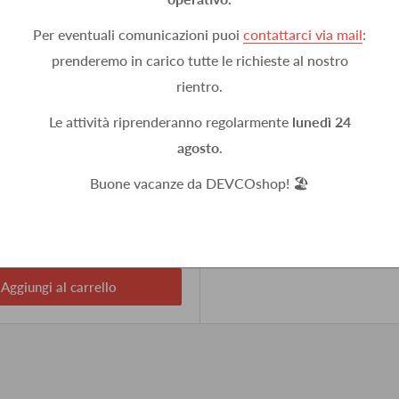
Per eventuali comunicazioni puoi
contattarci via mail
:
prenderemo in carico tutte le richieste al nostro
rientro.
Le attività riprenderanno regolarmente
lunedì 24
agosto
.
cm con 3 fiale cilindriche, base
 KAPRO Valex 227-08C
Buone vacanze da DEVCOshop! 🏖️
6,75 IVA esclusa
, 10
Aggiungi al carrello