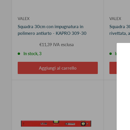
VALEX
VALEX
Squadra 30cm con impugnatura in
Squadra 30
polimero antiurto - KAPRO 309-30
rivettata
€11,39 IVA esclusa
In stock, 3
In stock,
Aggiungi al carrello