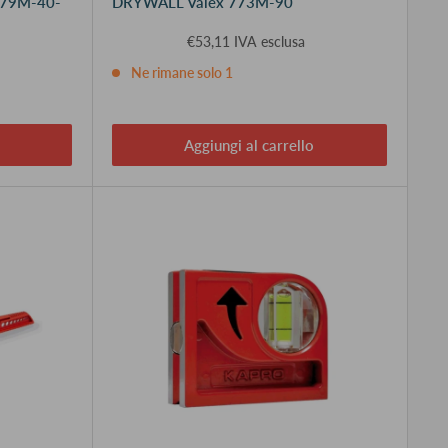
779M-40-
DRYWALL Valex 773M-90
€53,11 IVA esclusa
Ne rimane solo 1
Aggiungi al carrello