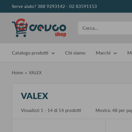
Vai
Serve aiuto? 388 9293142 - 02 83591153
al
contenuto
DEVCOshop
Catalogo prodotti
Chi siamo
Marchi
Me
Home
VALEX
VALEX
Visualizzi 1 - 14 di 14 prodotti
Mostra: 48 per 