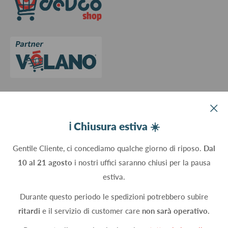
Contattaci
Privacy Policy
Cookie Policy
Aggiorna le preferenze sui cookie
Devco srl Via Marzabotto, 59 - 20037 Paderno Dugnano (MI) - Italy
ℹ️ Chiusura estiva ☀️
C.Fisc. P.IVA 09934830960
Gentile Cliente, ci concediamo qualche giorno di riposo.
Dal
10 al 21 agosto
i nostri uffici saranno chiusi per la pausa
Seguici
estiva.
Durante questo periodo le spedizioni potrebbero subire
ritardi
e il servizio di customer care
non sarà operativo.
Accettiamo