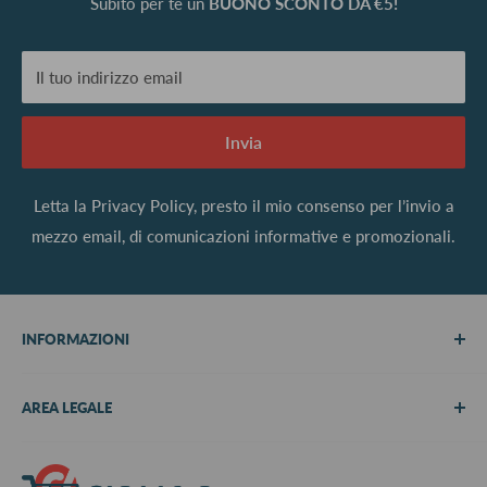
Subito per te un
BUONO SCONTO DA €5!
Il tuo indirizzo email
Invia
Letta la
Privacy Policy
, presto il mio consenso per l’invio a
mezzo email, di comunicazioni informative e promozionali.
INFORMAZIONI
Chi siamo
AREA LEGALE
Metodi di pagamento
Spedizioni
Termini e Condizioni
Richiedi preventivo
Informativa su resi e rimborsi