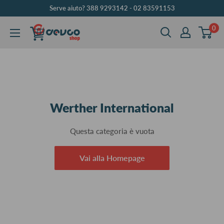
Vai
Serve aiuto? 388 9293142 - 02 83591153
al
0
DEVCOshop
contenuto
Werther International
Questa categoria è vuota
Vai alla Homepage