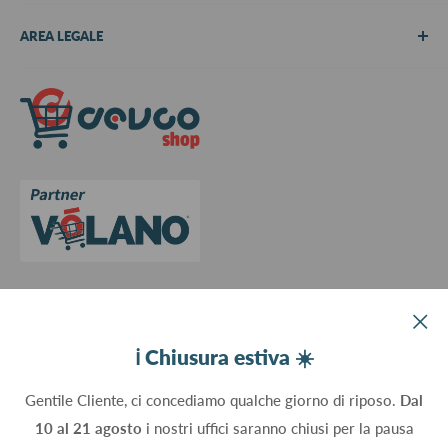
Chi siamo
AREA LEGALE
Metodi di pagamento
Spedizioni
Termini e Condizioni
Richiedi preventivo
Informativa su resi e rimborsi
Contattaci
Privacy Policy
Cookie Policy
Aggiorna le preferenze sui cookie
Devco srl Via Marzabotto, 59 - 20037 Paderno Dugnano (MI) - Italy
ℹ️ Chiusura estiva ☀️
C.Fisc. P.IVA 09934830960
Gentile Cliente, ci concediamo qualche giorno di riposo.
Dal
10 al 21 agosto
i nostri uffici saranno chiusi per la pausa
Seguici